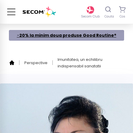
Sari
la
continut
Secom Club
Cauta
Cos
-
20% la minim doua produse Good Routine®
Imunitatea, un echilibru
Perspective
indispensabil sanatatii