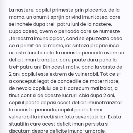
La nastere, copilul primeste prin placenta, de la
mama, un anumit sprijin privind imunitatea, care
se incheie dupa trei-patru luni de la nastere.
Dupa aceea, avem o perioada care se numeste
„fereastra imunologica”, cand se epuizeaza ceea
ce a primit de la mama, iar sinteza proprie inca
nu este functionala. In aceasta perioada avem un
deficit imun tranzitor, care poate dura pana la
trei-patru ani. Din acest motiv, pana la varsta de
2 ani, copilul este extrem de vulnerabil. Tot ce s-
a conceput legat de concediile de maternitate,
de nevoia copilului de a fi oarecum mai izolat, a
tinut cont si de aceste lucruri. Abia dupa 2 ani,
copilul poate depasi acest deficit imunotranzitor.
In aceasta perioada, copilul poate fi mai
vulnerabil la infectii si in fata severitatii lor. Exista
situatii in care acest deficit imun persista si
discutam despre deficite imuno-umorale,