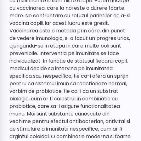
cu mult inainte si sunt niste etape. Putem incepe
cu vaccinarea, care la noi este o durere foarte
mare. Ne confruntam cu refuzul parintilor de a-si
vaccina copiii, iar acest lucru este gresit.
Vaccinarea este o metoda prin care, din punct
de vedere imunologic, s-a facut un progres urias,
ajungandu-se in etapa in care multe boli sunt
prevenibile. Interventia pe imunitate se face
individualizat. In functie de statusul fiecarui copil,
medicul decide sa intervina pe imunitatea
specifica sau nespecifica, fie ca-i ofera un sprijin
pentru ca sistemul imun sa reactioneze normal,
vorbim de probiotice, fie ca-i da un substrat
biologic, cum ar fi colostrul in combinatie cu
probiotice, care sa-i asigure functionalitatea
imuna. Mai sunt substante cunoscute din
vechime pentru efectul antibacterian, antiviral si
de stimulare a imunitatii nespecifice, cum ar fi
argintul coloidal. O combinatie moderna si foarte