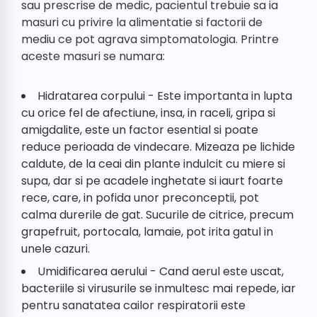
sau prescrise de medic, pacientul trebuie sa ia
masuri cu privire la alimentatie si factorii de
mediu ce pot agrava simptomatologia. Printre
aceste masuri se numara:
Hidratarea corpului - Este importanta in lupta
cu orice fel de afectiune, insa, in raceli, gripa si
amigdalite, este un factor esential si poate
reduce perioada de vindecare. Mizeaza pe lichide
caldute, de la ceai din plante indulcit cu miere si
supa, dar si pe acadele inghetate si iaurt foarte
rece, care, in pofida unor preconceptii, pot
calma durerile de gat. Sucurile de citrice, precum
grapefruit, portocala, lamaie, pot irita gatul in
unele cazuri.
​Umidificarea aerului - Cand aerul este uscat,
bacteriile si virusurile se inmultesc mai repede, iar
pentru sanatatea cailor respiratorii este