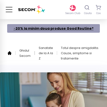
Sari
la
continut
Secom Club
Cauta
Cos
-
20% la minim doua produse Good Routine®
Sanatate
Totul despre amigdalita.
Ghidul
de la A la
Cauze, simptome si
Secom
Z
tratamente