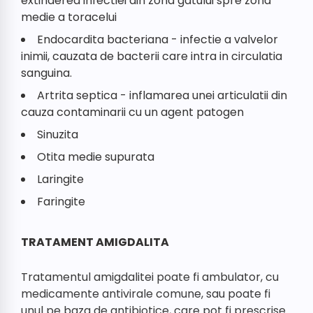
extinderea infectiei din zona gatului spre zona
medie a toracelui
Endocardita bacteriana - infectie a valvelor
inimii, cauzata de bacterii care intra in circulatia
sanguina.
Artrita septica - inflamarea unei articulatii din
cauza contaminarii cu un agent patogen
Sinuzita
Otita medie supurata
Laringite
Faringite
TRATAMENT AMIGDALITA
Tratamentul amigdalitei poate fi ambulator, cu
medicamente antivirale comune, sau poate fi
unul pe baza de antibiotice, care pot fi prescrise