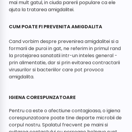
mai mult gatul, in ciuda parerii populare ca ele
ajuta la tratarea amigdalitei.
CUM POATE FI PREVENITA AMIGDALITA
Cand vorbim despre prevenirea amigdalitei si a
formarii de puroi in gat, ne referim in primul rand
la protejarea sanatatii intr-un inteles general -
prin alimentatie, dar si prin evitarea contractarii
virusurilor si bacteriilor care pot provoca
amigdalita.
IGIENA CORESPUNZATOARE
Pentru ca este o afectiune contagioasa, o igiena
corespunzatoare poate tine departe microbii de
corpul nostru. Spalatul frecvent pe maini si
evitarea contactului cu persoane bolnave sunt