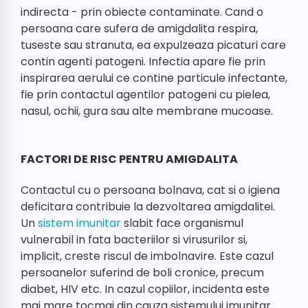
indirecta - prin obiecte contaminate. Cand o
persoana care sufera de amigdalita respira,
tuseste sau stranuta, ea expulzeaza picaturi care
contin agenti patogeni. Infectia apare fie prin
inspirarea aerului ce contine particule infectante,
fie prin contactul agentilor patogeni cu pielea,
nasul, ochii, gura sau alte membrane mucoase.
FACTORI DE RISC PENTRU AMIGDALITA
Contactul cu o persoana bolnava, cat si o igiena
deficitara contribuie la dezvoltarea amigdalitei.
Un
sistem imunitar
slabit face organismul
vulnerabil in fata bacteriilor si virusurilor si,
implicit, creste riscul de imbolnavire. Este cazul
persoanelor suferind de boli cronice, precum
diabet, HIV etc. In cazul copiilor, incidenta este
mai mare tocmai din cauza sistemului imunitar