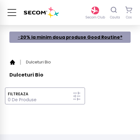
Sari
la
continut
Secom Club
Cauta
Cos
-
20% la minim doua produse Good Routine®
Dulceturi Bio
Dulceturi Bio
FILTREAZA
0 De Produse