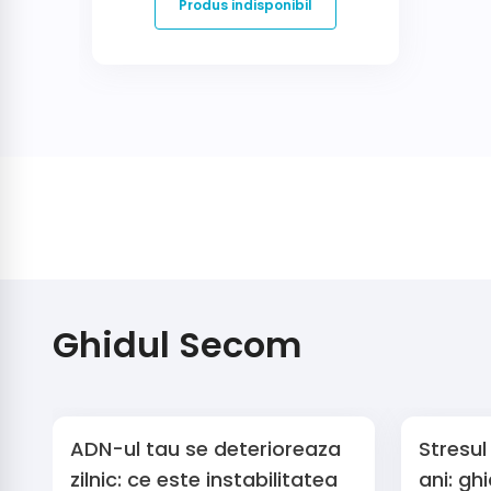
Produs indisponibil
S-
a
adaugat
produsul
in
cos
Ghidul Secom
ADN-ul tau se deterioreaza
Stresul
zilnic: ce este instabilitatea
ani: gh