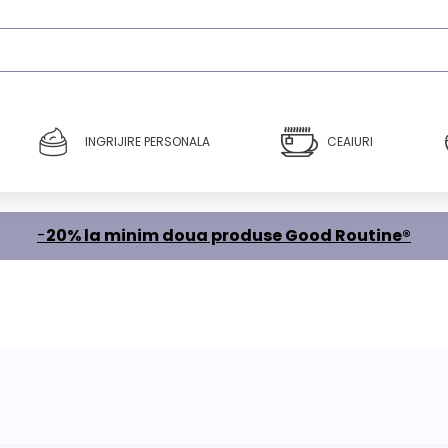
INGRIJIRE PERSONALA
CEAIURI
-
20% la minim doua produse Good Routine®