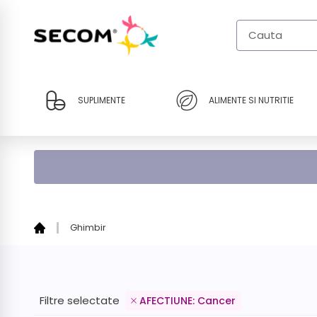
Sari
la
continut
SUPLIMENTE
ALIMENTE SI NUTRITIE
Ghimbir
Filtre selectate
AFECTIUNE: Cancer