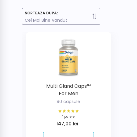
SORTEAZA DUPA:
Cel Mai Bine Vandut
Multi Gland Caps™
For Men
90 capsule
1 parere
Pret
147,00 lei
obisnuit