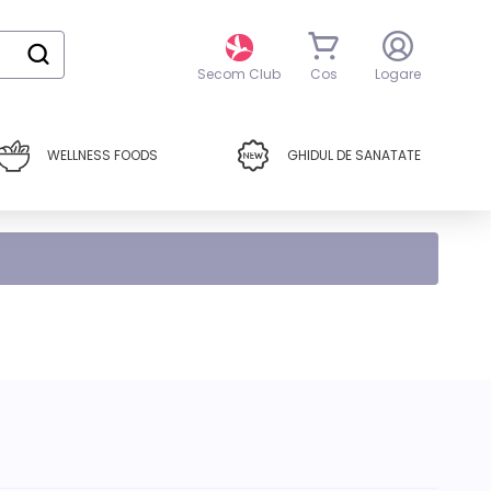
Secom Club
Cos
Logare
Trimite
WELLNESS FOODS
GHIDUL DE SANATATE