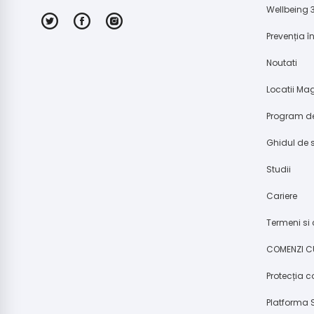
Wellbeing 
Prevenția 
Noutati
Locatii Ma
Program de
Ghidul de 
Studii
Cariere
Termeni si 
COMENZI C
Protecția 
Platforma 