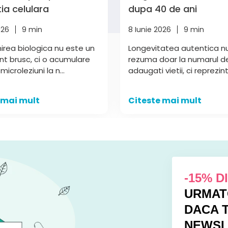
ia celulara
dupa 40 de ani
026
9 min
8 Iunie 2026
9 min
irea biologica nu este un
Longevitatea autentica n
t brusc, ci o acumulare
rezuma doar la numarul de
microleziuni la n...
adaugati vietii, ci reprezint
 mai mult
Citeste mai mult
-15% 
URMAT
DACA T
NEWSL