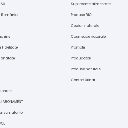
360
Suplimente alimentare
în România
Produse BIO
Ceaiuri naturale
gazine
Cosmetice naturale
 Fidelitate
Promotii
sanatate
Producatori
Produse naturale
Confort Urinar
condiții
U ABONAMENT
consumatorilor
SOL