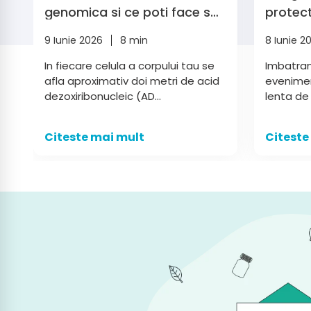
genomica si ce poti face sa
protect
te protejezi
9 Iunie 2026
8 min
8 Iunie 2
In fiecare celula a corpului tau se
Imbatran
afla aproximativ doi metri de acid
evenimen
dezoxiribonucleic (AD...
lenta de 
Citeste mai mult
Citeste