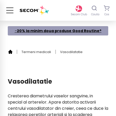
Sari
la
continut
Secom Club
Cauta
Cos
-
20% la minim doua produse Good Routine®
Termeni medicali
Vasodilatatie
Vasodilatatie
Cresterea diametrului vaselor sangvine, in
special al arterelor. Apare datorita activarii
centrului vasodilatator din creier, ceea ce duce la
relaxarea peretilor arteriali si la scaderea